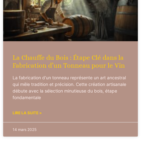
La Chauffe du Bois : Étape Clé dans la
Fabrication d’un Tonneau pour le Vin
La fabrication d'un tonneau représente un art ancestral
qui mêle tradition et précision. Cette création artisanale
débute avec la sélection minutieuse du bois, étape
fondamentale
LIRE LA SUITE »
14 mars 2025