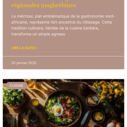
régionales maghrébines
Le méchoui, plat emblématique de la gastronomie nord-
africaine, représente l’art ancestral du rôtissage. Cette
tradition culinaire, héritée de la cuisine berbère,
transforme un simple agneau
LIRE LA SUITE »
20 janvier 2025
CUISINE