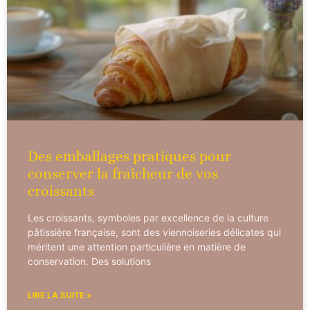
Des emballages pratiques pour
conserver la fraîcheur de vos
croissants
Les croissants, symboles par excellence de la culture
pâtissière française, sont des viennoiseries délicates qui
méritent une attention particulière en matière de
conservation. Des solutions
LIRE LA SUITE »