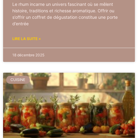
Le rhum incarne un univers fascinant où se mêlent
histoire, traditions et richesse aromatique. Offrir ou
s’offrir un coffret de dégustation constitue une porte
d’entrée
LIRE LA SUITE »
18 décembre 2025
CUISINE