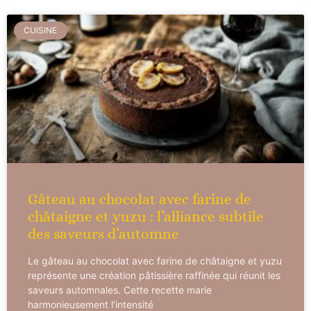
CUISINE
Gâteau au chocolat avec farine de
châtaigne et yuzu : l’alliance subtile
des saveurs d’automne
Le gâteau au chocolat avec farine de châtaigne et yuzu
représente une création pâtissière raffinée qui réunit les
saveurs automnales. Cette recette marie
harmonieusement l’intensité