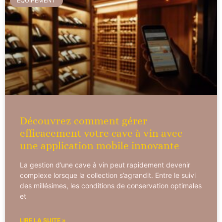
EQUIPEMENT
Découvrez comment gérer
efficacement votre cave à vin avec
une application mobile innovante
La gestion d’une cave à vin peut rapidement devenir
complexe lorsque la collection s’agrandit. Entre le suivi
des millésimes, les conditions de conservation optimales
et
LIRE LA SUITE »